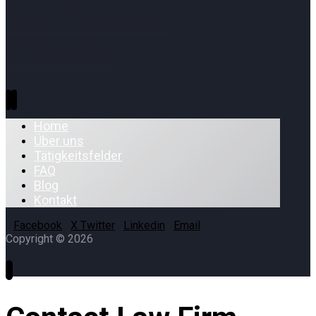
für Private
Clients
Home
Über uns
Tätigkeitsfelder
FAQ
Blog
Kontakt
Facebook
X Twitter
Linkedin
Email
Copyright © 2026