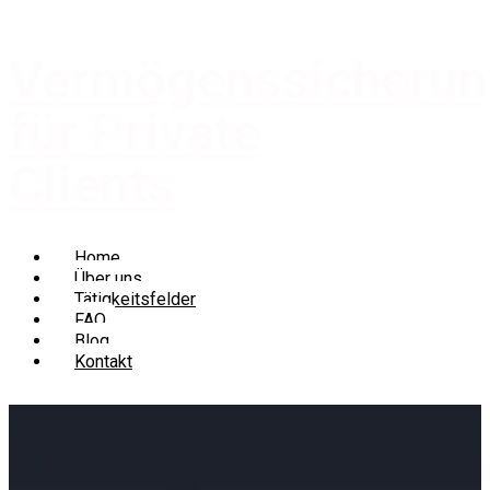
Vermögenssicheru
für Private
Clients
Home
Über uns
Tätigkeitsfelder
FAQ
Blog
Kontakt
Vermögenssicheru