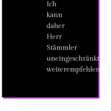
Ich
kann
daher
Herr
Stämmler
uneingeschränkt
weiterempfehlen.“