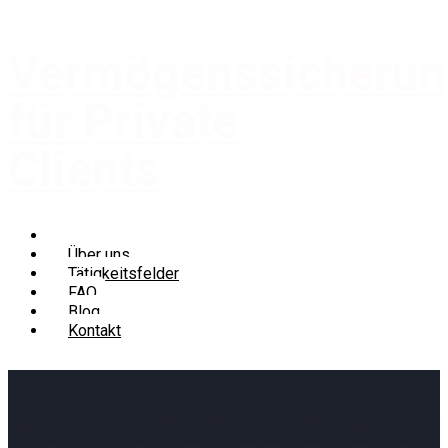
Vermögenssicheru
für Private
Clients
Home
Über uns
Tätigkeitsfelder
FAQ
Blog
Kontakt
Vermögenssicheru