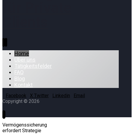
für Private
Clients
Home
Über uns
Tätigkeitsfelder
FAQ
Blog
Kontakt
Facebook
X Twitter
Linkedin
Email
Copyright © 2026
Vermögenssicherung
erfordert Strategie