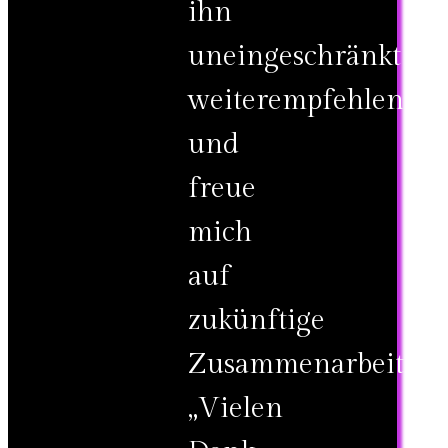
ihn
uneingeschränkt
weiterempfehlen
und
freue
mich
auf
zukünftige
Zusammenarbeit.
„Vielen