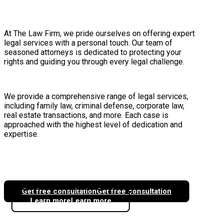
At The Law Firm, we pride ourselves on offering expert
legal services with a personal touch. Our team of
seasoned attorneys is dedicated to protecting your
rights and guiding you through every legal challenge.
We provide a comprehensive range of legal services,
including family law, criminal defense, corporate law,
real estate transactions, and more. Each case is
approached with the highest level of dedication and
expertise.
Free
24/7 Support
Emergency Call
Consultation
Line
Get free consultation
Get free consultation
Learn more
Learn more