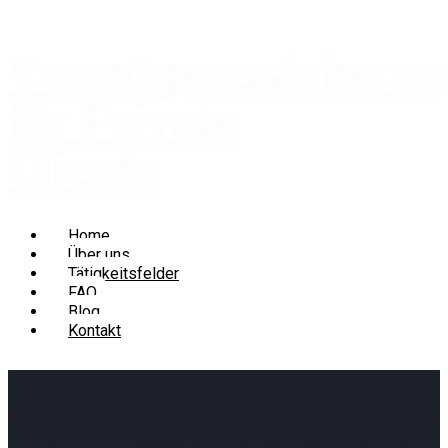
Vermögenssicheru
für Private
Clients
Home
Über uns
Tätigkeitsfelder
FAQ
Blog
Kontakt
Vermögenssicheru