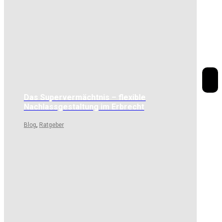
Das Supervermächtnis – flexible
Nachlassgestaltung im Erbrecht
Blog
,
Ratgeber