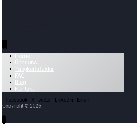
für Private
Clients
Home
Über uns
Tätigkeitsfelder
FAQ
Blog
Kontakt
Facebook
X Twitter
Linkedin
Email
Copyright © 2026