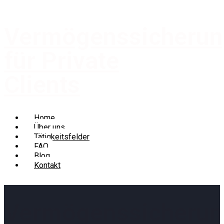
Vermögenssicheru
für Private
Clients
Home
Über uns
Tätigkeitsfelder
FAQ
Blog
Kontakt
Vermögenssicheru